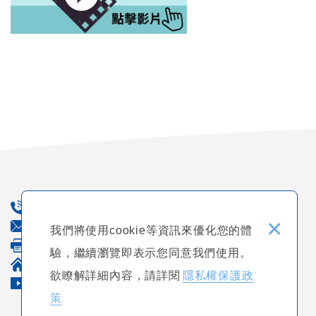
02-2541-0969
×
E-mail : tcca-care@tcca-care.org.tw
我們將使用cookie等資訊來優化您的體
FAX : 02-2717-3696
驗，繼續瀏覽即表示您同意我們使用。
地址 : 台北市中山區中山北路二段52號9樓
欲瞭解詳細內容，請詳閱
隱私權保護政
官方Youtube頻道
策