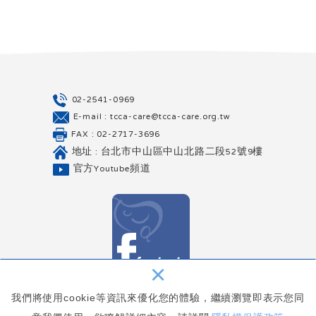
02-2541-0969
E-mail : tcca-care@tcca-care.org.tw
FAX : 02-2717-3696
地址 : 台北市中山區中山北路二段52號9樓
官方Youtube頻道
×
我們將使用cookie等資訊來優化您的體驗，繼續瀏覽即表示您同
Copyright © 台灣腸癌病友協會 All Rights Reserved.