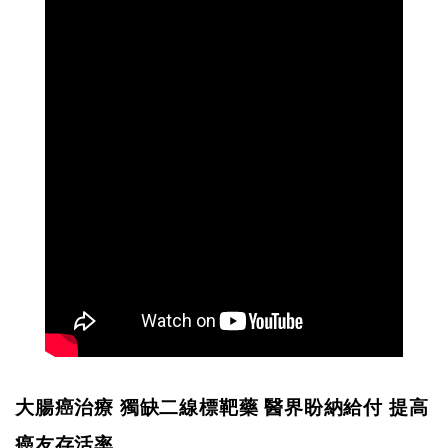
大腸癌治療 獨缺二線標靶藥 醫界盼納給付 提高
癌友存活率