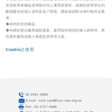
02-2541-0969
E-mail : tcca-care@tcca-care.org.tw
FAX : 02-2717-3696