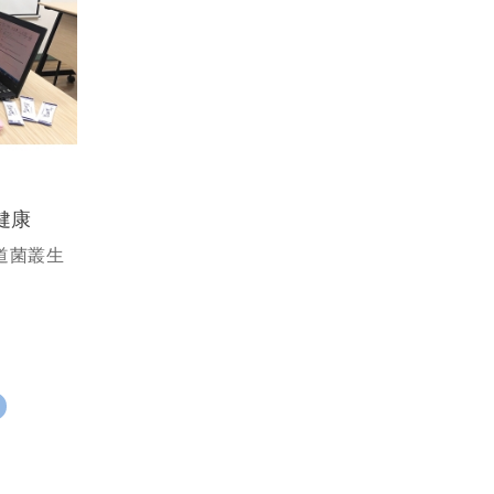
健康
道菌叢生
＞