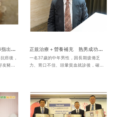
藝人賀一航大腸癌病逝 醫師指出癌友3大迷思
正規治療＋營養補充 熟男成功逆轉末期癌
年抗癌後，
一名37歲的中年男性，因長期疲倦乏
好友豬哥
力、胃口不佳、頭暈貧血就診後，確診
賀一航於
罹患第四期乙狀結腸癌合併肝轉移。原
，卻在開
先幸福的家庭與生活，一夕之間全被打
移至肝、
亂，好在有妻子的陪伴與支持，讓患者
鼓起勇氣並...