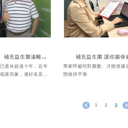
熟齡族腸躁症 補充益生菌遠離腸道不適
補充益生菌 讓你腸保
已退休超過十年，近年
專家呼籲吃對菌數、才能使腸
低落現象，連好友及家
態維持平衡
拒絕，在家人的堅持下
中苦處
1
2
3
＜