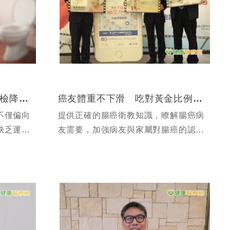
大腸癌迷思多 糞便潛血篩檢降風險
癌友體重不下滑 吃對黃金比例是關鍵
不僅偏向
提供正確的腸癌衛教知識，瞭解腸癌病
缺乏運
友需要，加強病友與家屬對腸癌的認
症發生率
知。