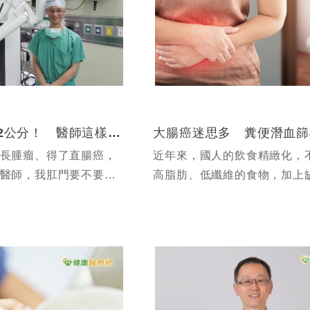
腫瘤離肛門僅2公分！ 醫師這樣做保住病友屁股
長腫瘤、得了直腸癌，
近年來，國人的飲食精緻化，
醫師，我肛門要不要挖
高脂肪、低纖維的食物，加上
子」
動，使得大腸癌躍升為十大癌
第一名