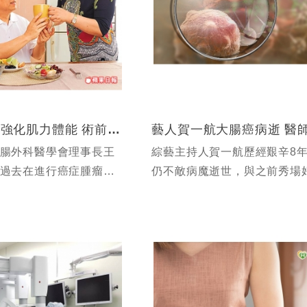
免禁食增營養 強化肌力體能 術前照護新概念 降3成併發症機率
腸外科醫學會理事長王
綜藝主持人賀一航歷經艱辛8
過去在進行癌症腫瘤切
仍不敵病魔逝世，與之前秀場
重大手術時，患者大多
亮一樣，2人均死於大腸癌。
色，只能茫然等候醫師
2011年確診罹患大腸癌第3期
但是這個名為加速術後
刀後放棄化療，日前癌細胞轉
肺，...