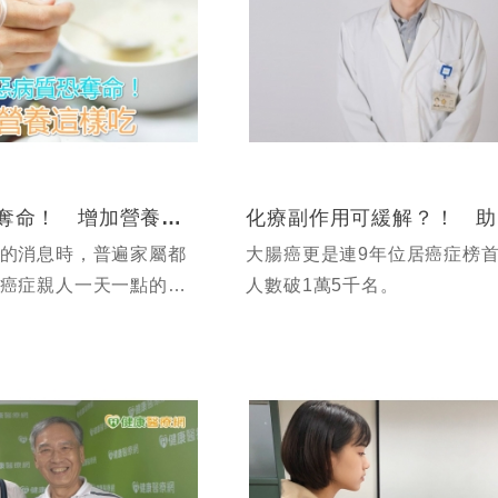
癌症惡病質恐奪命！ 增加營養這樣吃
的消息時，普遍家屬都
大腸癌更是連9年位居癌症榜
癌症親人一天一點的消
人數破1萬5千名。
如一天，吃了就吐，完
西，家屬自己也不免跟
嚥，進而迫使中斷治