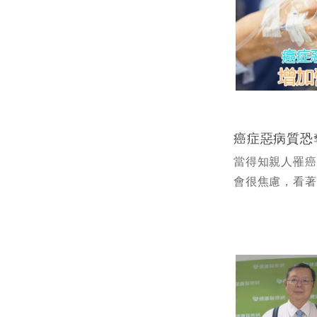
當得知親人罹癌
會很焦慮，看著
瘦，體力一天不
全吃不下任何東
著擔心得食不下
療，使治療效...