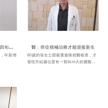
化療副作用可緩解？！ 助四旬壯男速返職場
醫：癌症積極治療才能迎接新生
首，年新增
60歲的張女士因嚴重腹痛就醫檢查，才
發現升結腸位置有一顆8cm大的腫瘤，
且同時合併肝轉移，醫師建議先以手術
將腸道腫瘤切除後再輔助化療